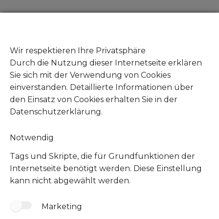
Gut zu wissen
Zeuge von Tierleid - Was tun?
Wir respektieren Ihre Privatsphäre
Fundtiere abgeben
Durch die Nutzung dieser Internetseite erklären
Mitglied werden
Sie sich mit der Verwendung von Cookies
Unsere Amazon Wunschliste
einverstanden. Detaillierte Informationen über
Unsere Zookauf Wunschliste
den Einsatz von Cookies erhalten Sie in der
Datenschutzerklärung.
Notwendig
Tags und Skripte, die für Grundfunktionen der
Internetseite benötigt werden. Diese Einstellung
kann nicht abgewählt werden.
Marketing