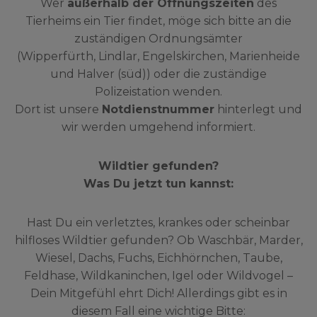
Wer
außerhalb der Öffnungszeiten
des
Tierheims ein Tier findet, möge sich bitte an die
zuständigen Ordnungsämter
(Wipperfürth, Lindlar, Engelskirchen, Marienheide
und Halver (süd)) oder die zuständige
Polizeistation wenden.
Dort ist unsere
Notdienstnummer
hinterlegt und
wir werden umgehend informiert.
Wildtier gefunden?
Was Du jetzt tun kannst:
Hast Du ein verletztes, krankes oder scheinbar
hilfloses Wildtier gefunden? Ob Waschbär, Marder,
Wiesel, Dachs, Fuchs, Eichhörnchen, Taube,
Feldhase, Wildkaninchen, Igel oder Wildvogel –
Dein Mitgefühl ehrt Dich! Allerdings gibt es in
diesem Fall eine wichtige Bitte: