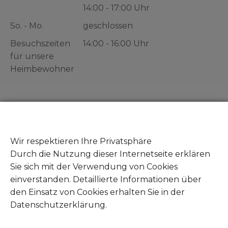
14:00 - 17:00 Uhr
So. - Mo.
geschlossen
Besuchszeiten
14:00 - 16:00 Uhr
für unsere
Heimbewohner
Gut zu wissen
Zeuge von Tierleid - Was tun?
Wir respektieren Ihre Privatsphäre
Fundtiere abgeben
Durch die Nutzung dieser Internetseite erklären
Mitglied werden
Sie sich mit der Verwendung von Cookies
Unsere Amazon Wunschliste
einverstanden. Detaillierte Informationen über
Unsere Zookauf Wunschliste
den Einsatz von Cookies erhalten Sie in der
Datenschutzerklärung.