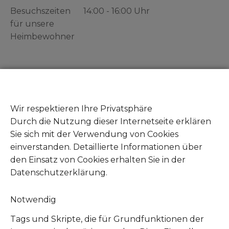
Besuchszeiten
14:00 - 16:00 Uhr
für unsere
Heimbewohner
Gut zu wissen
Zeuge von Tierleid - Was tun?
Wir respektieren Ihre Privatsphäre
Fundtiere abgeben
Durch die Nutzung dieser Internetseite erklären
Mitglied werden
Sie sich mit der Verwendung von Cookies
Unsere Amazon Wunschliste
einverstanden. Detaillierte Informationen über
Unsere Zookauf Wunschliste
den Einsatz von Cookies erhalten Sie in der
Datenschutzerklärung.
Notwendig
Tags und Skripte, die für Grundfunktionen der