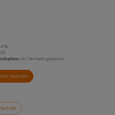
nung
026
nthaltes:
Im Tierheim geboren
hner kennen
nschaft