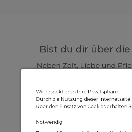
Bist du dir über di
Neben Zeit, Liebe und Pfle
Für eine Katze wie Merle m
Wir respektieren Ihre Privatsphäre
Durch die Nutzung dieser Internetseite 
über den Einsatz von Cookies erhalten S
Notwendig