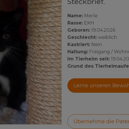
Steckbrief.
Name:
Merle
Rasse:
EKH
Geboren:
19.04.2026
Geschlecht:
weiblich
Kastriert:
Nein
Haltung:
Freigang / Woh
Im Tierheim seit:
19.04.2
Grund des Tierheimaufe
Lerne unseren Bewo
Übernehme die Pate