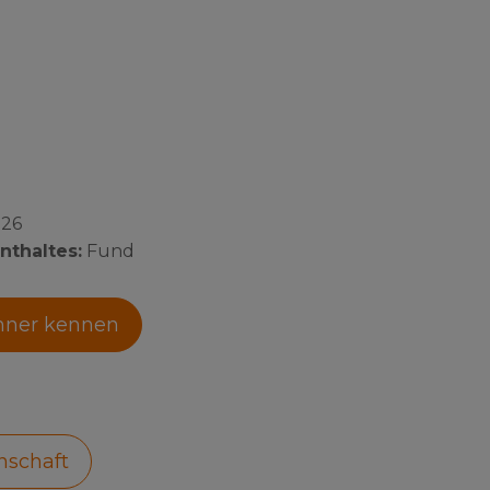
026
nthaltes:
Fund
hner kennen
nschaft