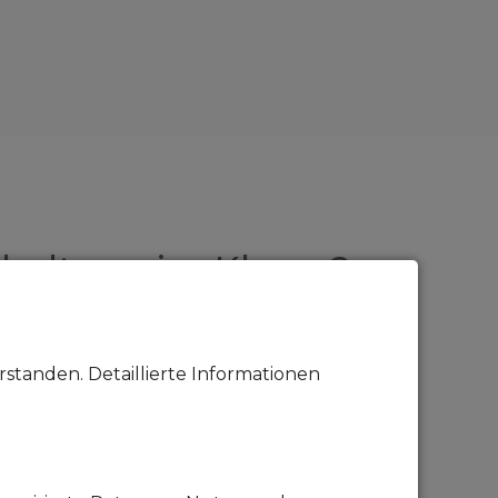
erhaltung im Klaren?
e Dinge die nur mit Geld zu
standen. Detaillierte Informationen
ie folgenden Punkte rechnen: