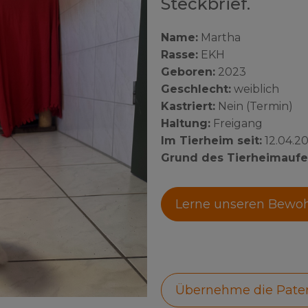
Steckbrief.
Name:
Martha
Rasse:
EKH
Geboren:
2023
Geschlecht:
weiblich
Kastriert:
Nein (Termin)
Haltung:
Freigang
Im Tierheim seit:
12.04.2
Grund des Tierheimaufe
Lerne unseren Bewo
Übernehme die Pate