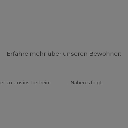
Erfahre mehr über unseren Bewohner:
r zu uns ins Tierheim.
... Näheres folgt.