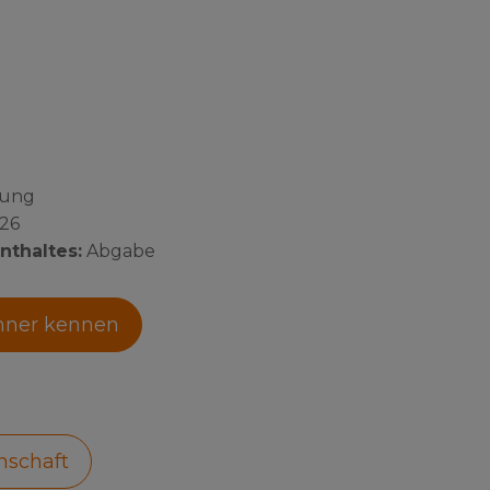
nung
026
nthaltes:
Abgabe
hner kennen
nschaft