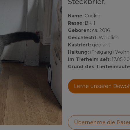
Steckbrief.
Name:
Cookie
Rasse:
BKH
Geboren:
ca. 2016
Geschlecht:
Weiblich
Kastriert:
geplant
Haltung:
(Freigang) Woh
Im Tierheim seit:
17.05.2
Grund des Tierheimaufe
Lerne unseren Bewo
Übernehme die Pate