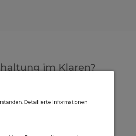
erhaltung im Klaren?
e Dinge die nur mit Geld zu
standen. Detaillierte Informationen
ie folgenden Punkte rechnen: