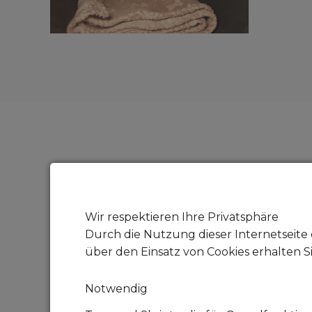
Bist du dir über di
Wir respektieren Ihre Privatsphäre
Neben Zeit, Liebe und Pfle
Durch die Nutzung dieser Internetseite 
über den Einsatz von Cookies erhalten S
Für eine Katze wie Oskar m
Notwendig