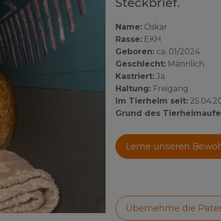
Steckbrief.
Name:
Oskar
Rasse:
EKH
Geboren:
ca. 01/2024
Geschlecht:
Männlich
Kastriert:
Ja
Haltung:
Freigang
Im Tierheim seit:
25.04.2
Grund des Tierheimaufe
Lerne unseren Bewo
Übernehme die Pate