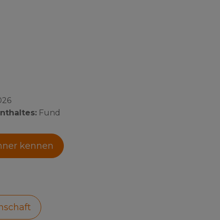
026
nthaltes:
Fund
hner kennen
nschaft