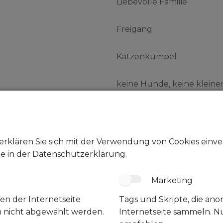
Liebevolle Familie
Freigang
Katzenkumpel
keine Hunde, keine kleine
Abgabe mit Vorkontrolle, 
Bei ernsthaftem Interess
erklären Sie sich mit der Verwendung von Cookies einver
um sich kennen zu lernen
ie in der Datenschutzerklärung.
Standort: 46238 Bottrop -
Marketing
en der Internetseite
Tags und Skripte, die an
Kontakt: J.S. 015757994586
n nicht abgewählt werden.
Internetseite sammeln. N