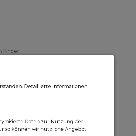
n Kinder
Gebühr und Vertrag.
e meldet euch, um eure Fragen zu klären und
standen. Detaillierte Informationen
 😊
 Vermittlung auch weiter weg möglich.
onymisierte Daten zur Nutzung der
ur so können wir nützliche Angebot