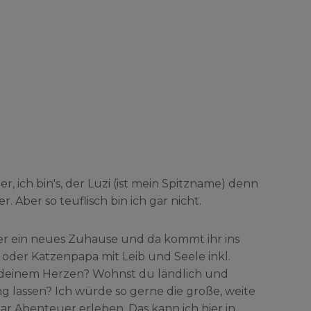
, ich bin's, der Luzi (ist mein Spitzname) denn
. Aber so teuflisch bin ich gar nicht.
er ein neues Zuhause und da kommt ihr ins
 oder Katzenpapa mit Leib und Seele inkl.
n deinem Herzen? Wohnst du ländlich und
g lassen? Ich würde so gerne die große, weite
r Abenteuer erleben. Das kann ich hier in