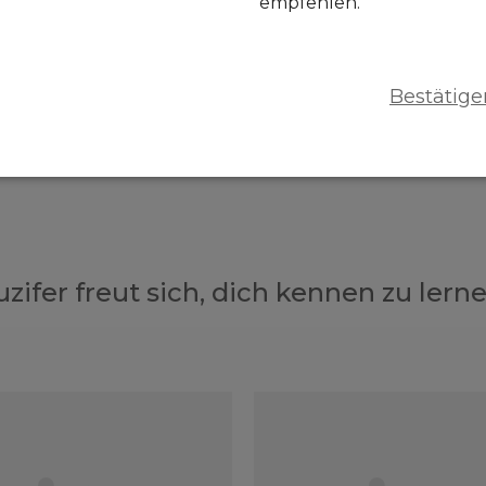
empfehlen.
Bestätige
uzifer freut sich, dich kennen zu lerne