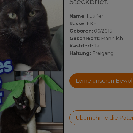
Steckbrief.
Name:
Luzifer
Rasse:
EKH
Geboren:
06/2015
Geschlecht:
Männlich
Kastriert:
Ja
Haltung:
Freigang
Lerne unseren Bewo
Übernehme die Pate