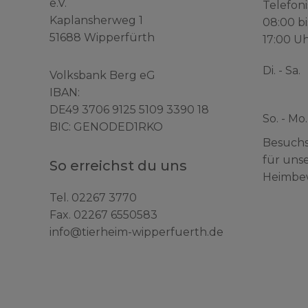
e.V.
Telefoni
Kaplansherweg 1
08:00 bi
51688 Wipperfürth
17:00 Uh
Di. - Sa.
Volksbank Berg eG
IBAN:
DE49 3706 9125 5109 3390 18
So. - Mo.
BIC: GENODED1RKO
Besuchs
für uns
So erreichst du uns
Heimbe
Tel.
02267 3770
Fax. 02267 6550583
info@tierheim-wipperfuerth.de