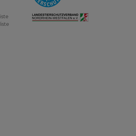
iste
iste